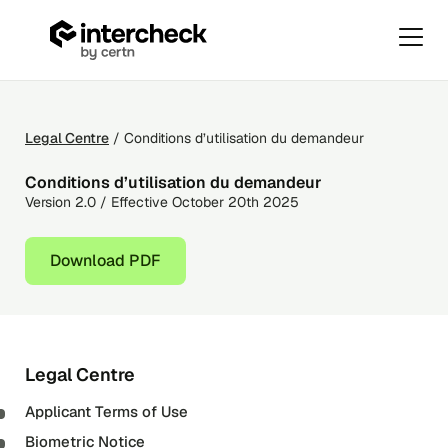
Primar
Menu
Conditions
Skip
d’utilisation
to
du
content
Legal Centre
/ Conditions d’utilisation du demandeur
demandeur
Conditions d’utilisation du demandeur
Version 2.0 / Effective October 20th 2025
Download PDF
Legal Centre
Applicant Terms of Use
Biometric Notice