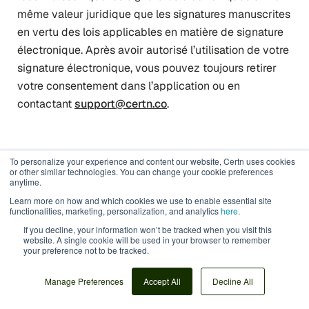
même valeur juridique que les signatures manuscrites
en vertu des lois applicables en matière de signature
électronique. Après avoir autorisé l’utilisation de votre
signature électronique, vous pouvez toujours retirer
votre consentement dans l’application ou en
contactant
support@certn.co
.
18. Loi applicable.
To personalize your experience and content our website, Certn uses cookies
or other similar technologies. You can change your cookie preferences
anytime.
Toutes les questions relatives aux Services et à votre
Learn more on how and which cookies we use to enable essential site
functionalities, marketing, personalization, and analytics
here
.
accès et utilisation de l’Application seront régies par
If you decline, your information won’t be tracked when you visit this
les lois de la province de Colombie-Britannique et les
website. A single cookie will be used in your browser to remember
your preference not to be tracked.
lois fédérales du Canada qui s’y appliquent.
Manage Preferences
Accept All
Decline All