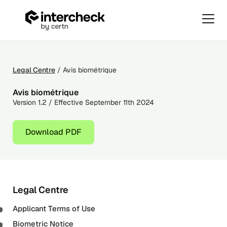
Primar
Menu
Avis
Skip
biométrique
to
content
Legal Centre
/ Avis biométrique
Avis biométrique
Version 1.2 / Effective September 11th 2024
Download PDF
Legal Centre
Applicant Terms of Use
Biometric Notice