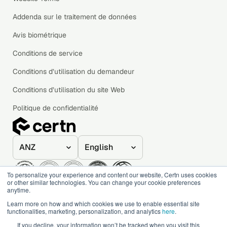
Addenda sur le traitement de données
Avis biométrique
Conditions de service
Conditions d’utilisation du demandeur
Conditions d’utilisation du site Web
Politique de confidentialité
To personalize your experience and content our website, Certn uses cookies
or other similar technologies. You can change your cookie preferences
anytime.
© 2020–2026 Certn. All rights reserved.
Learn more on how and which cookies we use to enable essential site
functionalities, marketing, personalization, and analytics
here
.
If you decline, your information won’t be tracked when you visit this