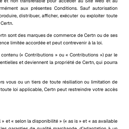
ve et non transférable pour accéder au Site Web et au
rmément aux présentes Conditions. Sauf autorisation
produire, distribuer, afficher, exécuter ou exploiter toute
 Certn.
 Certn sont des marques de commerce de Certn ou de ses
cence limitée accordée et peut contrevenir à la loi.
ontenu (« Contributions » ou « Contributions ») par le
ntielles et deviennent la propriété de Certn, qui pourra
 vous ou un tiers de toute résiliation ou limitation de
toute loi applicable, Certn peut restreindre votre accès
» et « selon la disponibilité » (« as is » et « as available
is les garanties de qualité marchande, d’adaptation à un