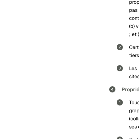
prop
pas 
cont
(b) 
; et
Cert
tier
Les 
site
Proprié
Tous
gra
(col
ses 