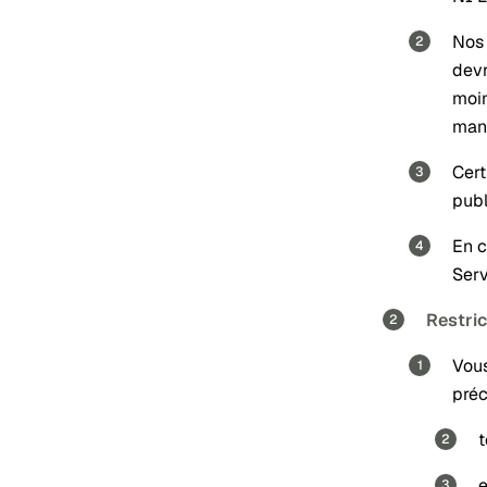
Nos 
devr
moin
mani
Cert
publ
En c
Serv
Restric
Vous
préc
t
e