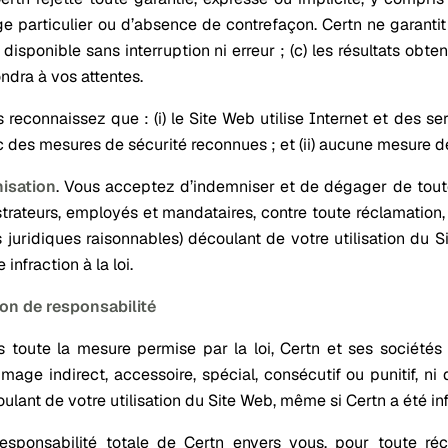
e particulier ou d’absence de contrefaçon. Certn ne garantit 
 disponible sans interruption ni erreur ; (c) les résultats obt
ndra à vos attentes.
 reconnaissez que : (i) le Site Web utilise Internet et des se
 des mesures de sécurité reconnues ; et (ii) aucune mesure de s
isation
.
Vous acceptez d’indemniser et de dégager de toute r
trateurs, employés et mandataires, contre toute réclamation
is juridiques raisonnables) découlant de votre utilisation du 
 infraction à la loi.
ion de responsabilité
 toute la mesure permise par la loi, Certn et ses sociétés 
age indirect, accessoire, spécial, consécutif ou punitif, ni
ulant de votre utilisation du Site Web, même si Certn a été i
esponsabilité totale de Certn envers vous, pour toute ré