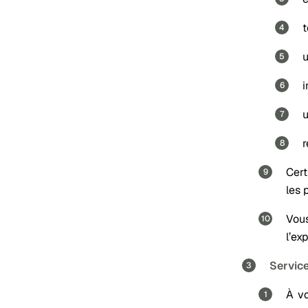
t
u
i
u
r
Cert
les 
Vous
l’ex
Service
À vo