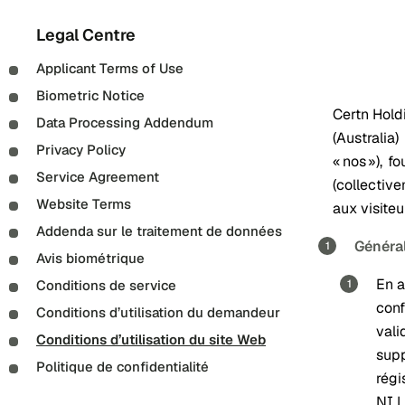
Legal Centre
Applicant Terms of Use
Biometric Notice
Certn Holdi
Data Processing Addendum
(Australia)
Privacy Policy
« nos »), 
Service Agreement
(collective
Website Terms
aux visiteu
Addenda sur le traitement de données
Généra
Avis biométrique
En a
Conditions de service
conf
Conditions d’utilisation du demandeur
vali
Conditions d’utilisation du site Web
supp
Politique de confidentialité
rég
NI L