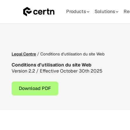
Products
Solutions
Re
Conditions
Skip
d’utilisation
to
du
content
site
Web
Legal Centre
/ Conditions d’utilisation du site Web
Conditions d’utilisation du site Web
Version 2.2 / Effective October 30th 2025
Download PDF