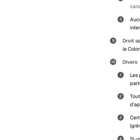
cana
Aucu
inte
Droit a
la Colo
Divers
Les 
part
Tout
d’ap
Cert
(grè
Si u