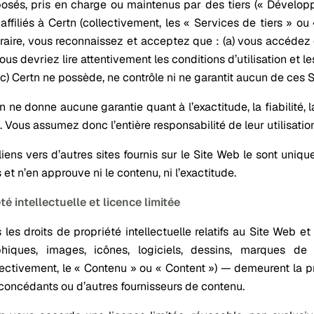
osés, pris en charge ou maintenus par des tiers (« Développ
affiliés à Certn (collectivement, les « Services de tiers » o
raire, vous reconnaissez et acceptez que : (a) vous accédez o
vous devriez lire attentivement les conditions d’utilisation et l
 (c) Certn ne possède, ne contrôle ni ne garantit aucun de ces S
n ne donne aucune garantie quant à l’exactitude, la fiabilité, l
s. Vous assumez donc l’entière responsabilité de leur utilisatio
liens vers d’autres sites fournis sur le Site Web le sont un
s et n’en approuve ni le contenu, ni l’exactitude.
té intellectuelle et licence limitée
 les droits de propriété intellectuelle relatifs au Site Web et
phiques, images, icônes, logiciels, dessins, marques 
lectivement, le « Contenu » ou « Content ») — demeurent la pr
concédants ou d’autres fournisseurs de contenu.