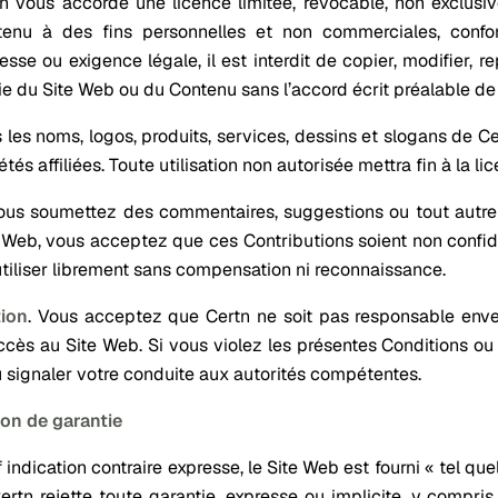
n vous accorde une licence limitée, révocable, non exclusi
tenu à des fins personnelles et non commerciales, confo
esse ou exigence légale, il est interdit de copier, modifier, re
ie du Site Web ou du Contenu sans l’accord écrit préalable de
 les noms, logos, produits, services, dessins et slogans de
étés affiliées. Toute utilisation non autorisée mettra fin à la li
ous soumettez des commentaires, suggestions ou tout autre c
 Web, vous acceptez que ces Contributions soient non confide
utiliser librement sans compensation ni reconnaissance.
tion
.
Vous acceptez que Certn ne soit pas responsable envers
ccès au Site Web. Si vous violez les présentes Conditions ou 
u signaler votre conduite aux autorités compétentes.
on de garantie
 indication contraire expresse, le Site Web est fourni « tel quel 
Certn rejette toute garantie, expresse ou implicite, y compr