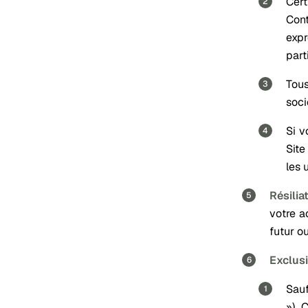
Cert
Con
expr
part
Tous
soci
Si v
Site
les 
Résilia
votre a
futur o
Exclusi
Sauf
»). 