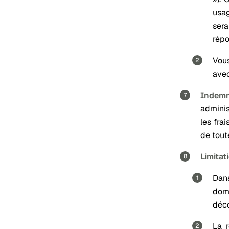
usag
sera
répo
Vous
avec
Indemn
adminis
les fra
de toute
Limitat
Dans
domm
déco
La r